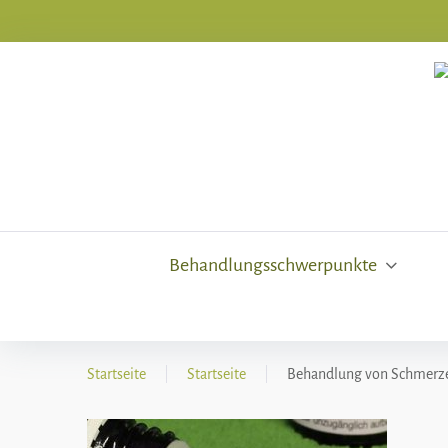
Skip
to
content
Behandlungsschwerpunkte
Startseite
|
Startseite
|
Behandlung von Schmerz
Behandlun