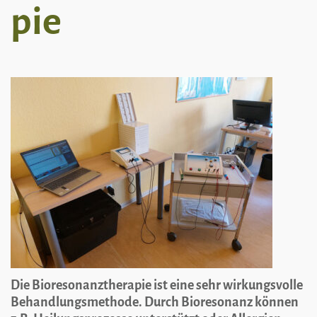
neu
pie
3
Die Bioresonanztherapie ist eine sehr wirkungsvolle
Behandlungsmethode. Durch Bioresonanz können