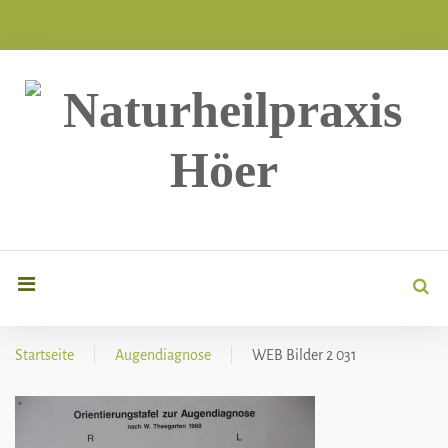
Skip
to
content
Sea
search
for
Startseite
|
Augendiagnose
|
WEB Bilder 2 031
WEB